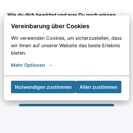
Wie du dich bewirbst und was Du noch wissen
solltest:
Vereinbarung über Cookies
Überzeuge uns mit Deinem aussagekräftigen
Wir verwenden Cookies, um sicherzustellen, dass 
Lebenslauf sowie dazugehörigen Zeugnissen. Ein
wir Ihnen auf unserer Website das beste Erlebnis 
Motivationsschreiben oder Anschreiben brauchst Du
bieten.
bei uns nicht.
Mehr Optionen
Bitte beachte, dass Bewerbungen nur über unser
Bewerberportal möglich sind und Bewerbungen per
E-Mail nicht berücksichtigt werden können!
Notwendigen zustimmen
Allen zustimmen
Bewerben
oder