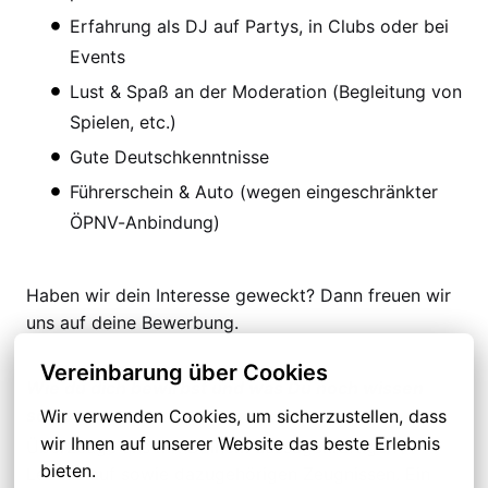
Erfahrung als DJ auf Partys, in Clubs oder bei
Events
Lust & Spaß an der Moderation (Begleitung von
Spielen, etc.)
Gute Deutschkenntnisse
Führerschein & Auto (wegen eingeschränkter
ÖPNV-Anbindung)
Haben wir dein Interesse geweckt? Dann freuen wir
uns auf deine Bewerbung.
Vereinbarung über Cookies
Wie du dich bewirbst und was Du noch wissen
solltest:
Wir verwenden Cookies, um sicherzustellen, dass 
wir Ihnen auf unserer Website das beste Erlebnis 
Überzeuge uns mit Deinem aussagekräftigen
bieten.
Lebenslauf sowie dazugehörigen Zeugnissen. Ein