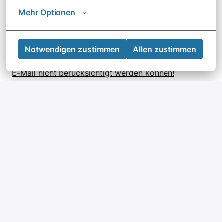
Motivationsschreiben oder Anschreiben brauchst Du
Mehr Optionen
bei uns nicht.
Bitte beachte, dass Bewerbungen nur über unser
Notwendigen zustimmen
Allen zustimmen
Bewerberportal möglich sind und Bewerbungen per
E-Mail nicht berücksichtigt werden können!
Bewerben
oder
Apply with Indeed
nicht verfügbar
Cookies aktualisieren