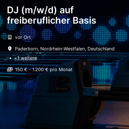
DJ (m/w/d) auf
freiberuflicher Basis
vor Ort
Paderborn
,
Nordrhein-Westfalen
,
Deutschland
•
+1 weitere
150 € - 1.200 € pro Monat